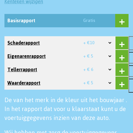
Kenteken wijzigen
Basisrapport
Gratis
Schaderapport
+ €10
Eigenarenrapport
+ € 5
Tellerrapport
+ € 6
Waarderapport
+ € 5
De van het merk in de kleur uit het bouwjaar .
In het rapport dat voor u klaarstaat kunt u de
voertuiggegevens inzien van deze auto.
Wij hebben met zorg de voertuiggegevens