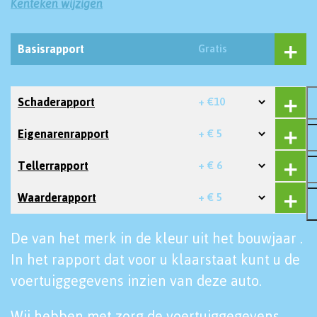
Kenteken wijzigen
Basisrapport
Gratis
Schaderapport
+ €10
Eigenarenrapport
+ € 5
Tellerrapport
+ € 6
Waarderapport
+ € 5
De van het merk in de kleur uit het bouwjaar .
In het rapport dat voor u klaarstaat kunt u de
voertuiggegevens inzien van deze auto.
Wij hebben met zorg de voertuiggegevens