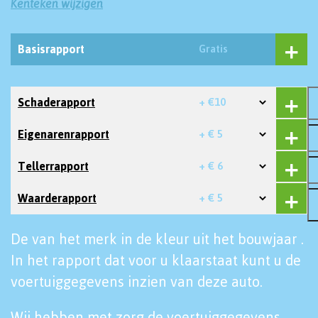
Kenteken wijzigen
Basisrapport
Gratis
Schaderapport
+ €10
Eigenarenrapport
+ € 5
Tellerrapport
+ € 6
Waarderapport
+ € 5
De van het merk in de kleur uit het bouwjaar .
In het rapport dat voor u klaarstaat kunt u de
voertuiggegevens inzien van deze auto.
Wij hebben met zorg de voertuiggegevens