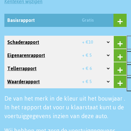
Kenteken wijzigen
Basisrapport
Gratis
Schaderapport
+ €10
Eigenarenrapport
+ € 5
Tellerrapport
+ € 6
Waarderapport
+ € 5
De van het merk in de kleur uit het bouwjaar .
In het rapport dat voor u klaarstaat kunt u de
voertuiggegevens inzien van deze auto.
Wij hebben met zorg de voertuiggegevens