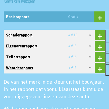
Kenteken wijzigen
Basisrapport
Gratis
Schaderapport
+ €10
Eigenarenrapport
+ € 5
Tellerrapport
+ € 6
Waarderapport
+ € 5
De van het merk in de kleur uit het bouwjaar .
In het rapport dat voor u klaarstaat kunt u de
voertuiggegevens inzien van deze auto.
Wij hebben met zorg de voertuiggegevens