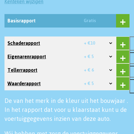
Kenteken wijzigen
Basisrapport
Gratis
Schaderapport
+ €10
Eigenarenrapport
+ € 5
Tellerrapport
+ € 6
Waarderapport
+ € 5
De van het merk in de kleur uit het bouwjaar .
In het rapport dat voor u klaarstaat kunt u de
voertuiggegevens inzien van deze auto.
Wij hebben met zorg de voertuiggegevens