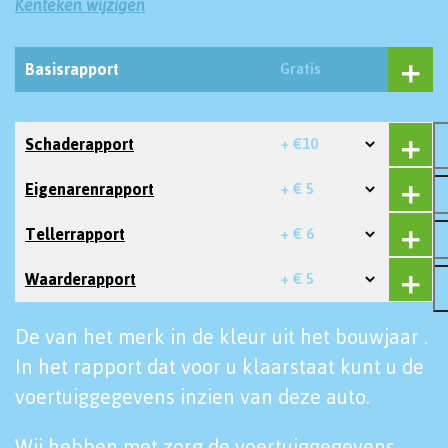
Kenteken wijzigen
Basisrapport
Gratis
Schaderapport
+ €10
Eigenarenrapport
+ € 5
Tellerrapport
+ € 6
Waarderapport
+ € 5
De van het merk in de kleur uit het bouwjaar .
In het rapport dat voor u klaarstaat kunt u de
voertuiggegevens inzien van deze auto.
Wij hebben met zorg de voertuiggegevens