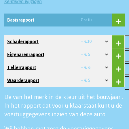
Kenteken wijzigen
Basisrapport
Gratis
Schaderapport
+ €10
Eigenarenrapport
+ € 5
Tellerrapport
+ € 6
Waarderapport
+ € 5
De van het merk in de kleur uit het bouwjaar .
In het rapport dat voor u klaarstaat kunt u de
voertuiggegevens inzien van deze auto.
Wij hebben met zorg de voertuiggegevens