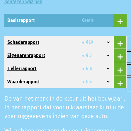
Kenteken wijzigen
Basisrapport
Gratis
Schaderapport
+ €10
Eigenarenrapport
+ € 5
Tellerrapport
+ € 6
Waarderapport
+ € 5
De van het merk in de kleur uit het bouwjaar .
In het rapport dat voor u klaarstaat kunt u de
voertuiggegevens inzien van deze auto.
Wij hebben met zorg de voertuiggegevens