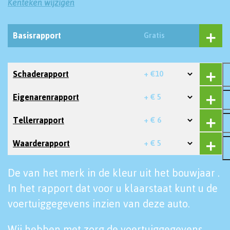
Kenteken wijzigen
Basisrapport
Gratis
Schaderapport
+ €10
Eigenarenrapport
+ € 5
Tellerrapport
+ € 6
Waarderapport
+ € 5
De van het merk in de kleur uit het bouwjaar .
In het rapport dat voor u klaarstaat kunt u de
voertuiggegevens inzien van deze auto.
Wij hebben met zorg de voertuiggegevens