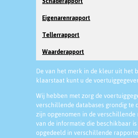
Schaderapport
Eigenarenrapport
Tellerrapport
Waarderapport
De van het merk in de kleur uit het b
klaarstaat kunt u de voertuiggegeven
Wij hebben met zorg de voertuiggeg
verschillende databases grondig te 
zijn opgenomen in de verschillende 
van de informatie die beschikbaar is 
opgedeeld in verschillende rapporte