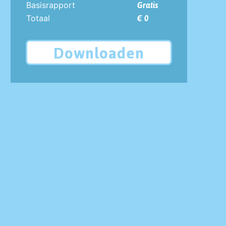
Basisrapport
Gratis
Totaal
€ 0
Downloaden