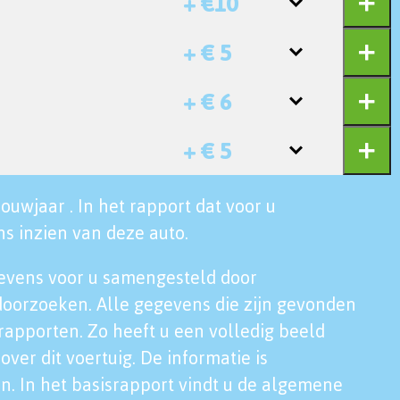
+ €10
+ € 5
+ € 6
+ € 5
ouwjaar . In het rapport dat voor u
s inzien van deze auto.
evens voor u samengesteld door
doorzoeken. Alle gegevens die zijn gevonden
rapporten. Zo heeft u een volledig beeld
over dit voertuig. De informatie is
n. In het basisrapport vindt u de algemene