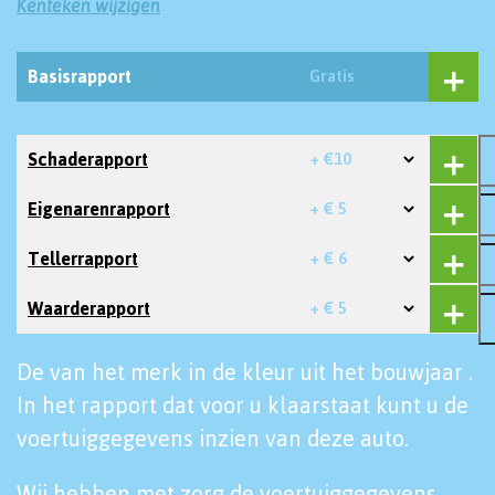
Kenteken wijzigen
Basisrapport
Gratis
Schaderapport
+ €10
Eigenarenrapport
+ € 5
Tellerrapport
+ € 6
Waarderapport
+ € 5
De van het merk in de kleur uit het bouwjaar .
In het rapport dat voor u klaarstaat kunt u de
voertuiggegevens inzien van deze auto.
Wij hebben met zorg de voertuiggegevens