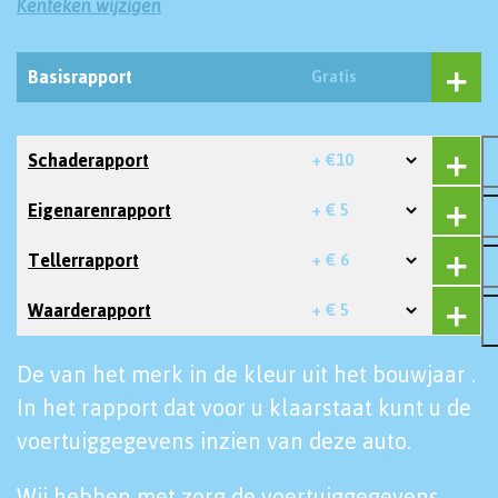
Kenteken wijzigen
Basisrapport
Gratis
Schaderapport
+ €10
Eigenarenrapport
+ € 5
Tellerrapport
+ € 6
Waarderapport
+ € 5
De van het merk in de kleur uit het bouwjaar .
In het rapport dat voor u klaarstaat kunt u de
voertuiggegevens inzien van deze auto.
Wij hebben met zorg de voertuiggegevens