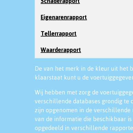
Schaderapport
Eigenarenrapport
Tellerrapport
Waarderapport
De van het merk in de kleur uit het b
klaarstaat kunt u de voertuiggegeven
Wij hebben met zorg de voertuiggeg
verschillende databases grondig te 
zijn opgenomen in de verschillende 
van de informatie die beschikbaar is 
opgedeeld in verschillende rapporte