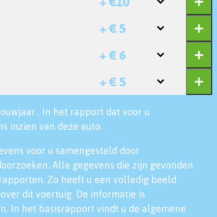
+ €10
+ € 5
+ € 6
+ € 5
ouwjaar . In het rapport dat voor u
s inzien van deze auto.
evens voor u samengesteld door
doorzoeken. Alle gegevens die zijn gevonden
rapporten. Zo heeft u een volledig beeld
over dit voertuig. De informatie is
n. In het basisrapport vindt u de algemene