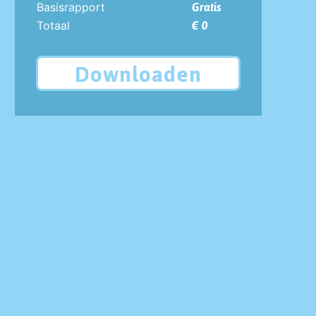
Basisrapport
Gratis
Totaal
€ 0
Downloaden