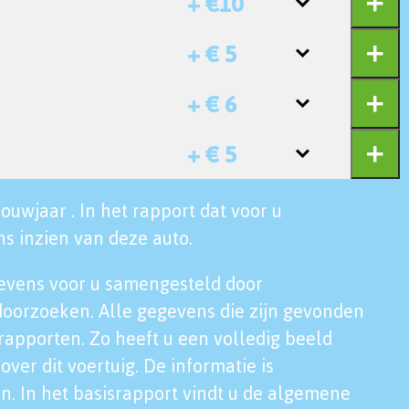
+ €10
+ € 5
+ € 6
+ € 5
ouwjaar . In het rapport dat voor u
s inzien van deze auto.
evens voor u samengesteld door
doorzoeken. Alle gegevens die zijn gevonden
rapporten. Zo heeft u een volledig beeld
over dit voertuig. De informatie is
n. In het basisrapport vindt u de algemene