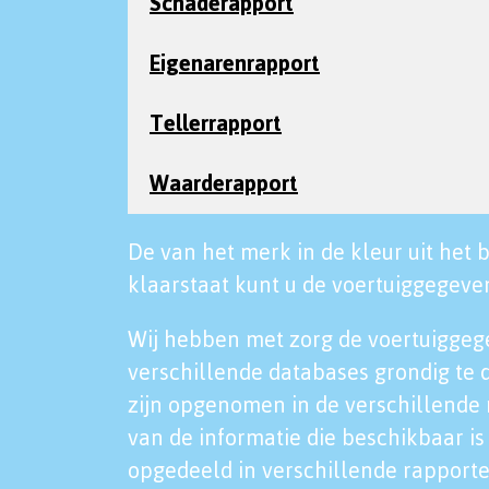
Schaderapport
Eigenarenrapport
Tellerrapport
Waarderapport
De van het merk in de kleur uit het b
klaarstaat kunt u de voertuiggegeven
Wij hebben met zorg de voertuiggeg
verschillende databases grondig te 
zijn opgenomen in de verschillende 
van de informatie die beschikbaar is 
opgedeeld in verschillende rapporte