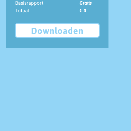
Basisrapport
Gratis
Totaal
€ 0
Downloaden