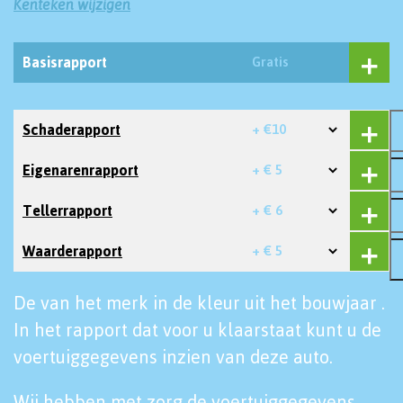
Kenteken wijzigen
Basisrapport
Gratis
Schaderapport
+ €10
Eigenarenrapport
+ € 5
Tellerrapport
+ € 6
Waarderapport
+ € 5
De van het merk in de kleur uit het bouwjaar .
In het rapport dat voor u klaarstaat kunt u de
voertuiggegevens inzien van deze auto.
Wij hebben met zorg de voertuiggegevens