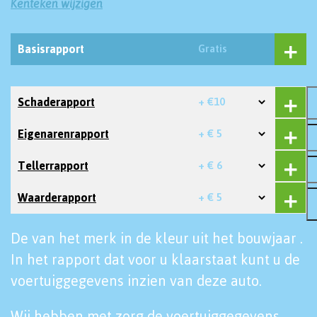
Kenteken wijzigen
Basisrapport
Gratis
Schaderapport
+ €10
Eigenarenrapport
+ € 5
Tellerrapport
+ € 6
Waarderapport
+ € 5
De van het merk in de kleur uit het bouwjaar .
In het rapport dat voor u klaarstaat kunt u de
voertuiggegevens inzien van deze auto.
Wij hebben met zorg de voertuiggegevens