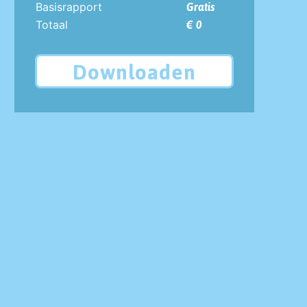
Basisrapport
Gratis
Totaal
€ 0
Downloaden