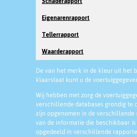
Schaderapport
Eigenarenrapport
Tellerrapport
Waarderapport
De van het merk in de kleur uit het b
klaarstaat kunt u de voertuiggegeven
Wij hebben met zorg de voertuiggeg
verschillende databases grondig te 
zijn opgenomen in de verschillende 
van de informatie die beschikbaar is 
opgedeeld in verschillende rapporte