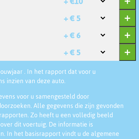
+ €10
+ € 5
+ € 6
+ € 5
ouwjaar . In het rapport dat voor u
s inzien van deze auto.
evens voor u samengesteld door
doorzoeken. Alle gegevens die zijn gevonden
rapporten. Zo heeft u een volledig beeld
over dit voertuig. De informatie is
n. In het basisrapport vindt u de algemene