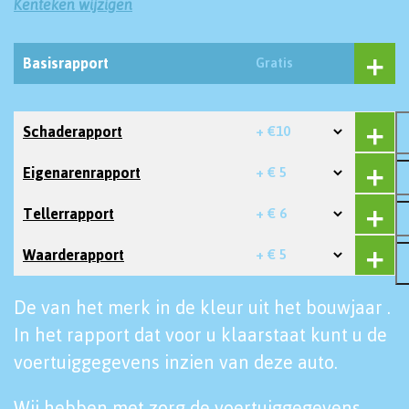
Kenteken wijzigen
Basisrapport
Gratis
Schaderapport
+ €10
Eigenarenrapport
+ € 5
Tellerrapport
+ € 6
Waarderapport
+ € 5
De van het merk in de kleur uit het bouwjaar .
In het rapport dat voor u klaarstaat kunt u de
voertuiggegevens inzien van deze auto.
Wij hebben met zorg de voertuiggegevens