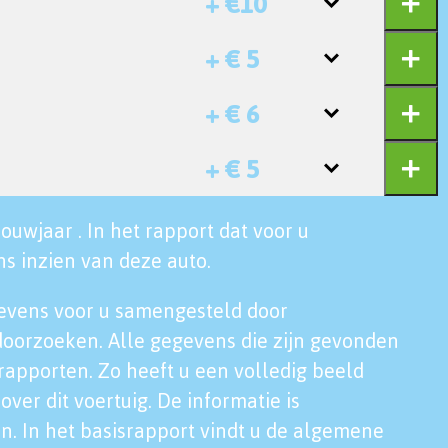
+ €10
+ € 5
+ € 6
+ € 5
ouwjaar . In het rapport dat voor u
s inzien van deze auto.
evens voor u samengesteld door
doorzoeken. Alle gegevens die zijn gevonden
rapporten. Zo heeft u een volledig beeld
over dit voertuig. De informatie is
n. In het basisrapport vindt u de algemene