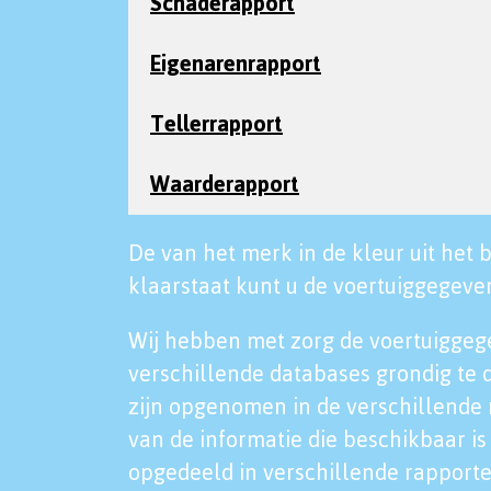
Schaderapport
Eigenarenrapport
Tellerrapport
Waarderapport
De van het merk in de kleur uit het b
klaarstaat kunt u de voertuiggegeven
Wij hebben met zorg de voertuiggeg
verschillende databases grondig te 
zijn opgenomen in de verschillende 
van de informatie die beschikbaar is 
opgedeeld in verschillende rapporte