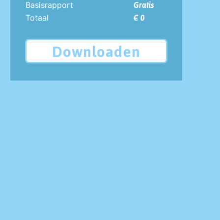
Basisrapport
Gratis
Totaal
€ 0
Downloaden