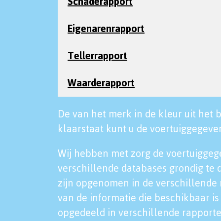
Schaderapport
Eigenarenrapport
Tellerrapport
Waarderapport
De van het merk in de kleur uit het b
klaarstaat kunt u de voertuiggegeven
Wij hebben met zorg de voertuiggeg
verschillende databases grondig te 
zijn opgenomen in de verschillende 
van de informatie die beschikbaar is 
opgedeeld in verschillende rapporte