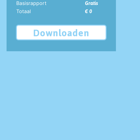
Basisrapport
Gratis
Totaal
€ 0
Downloaden