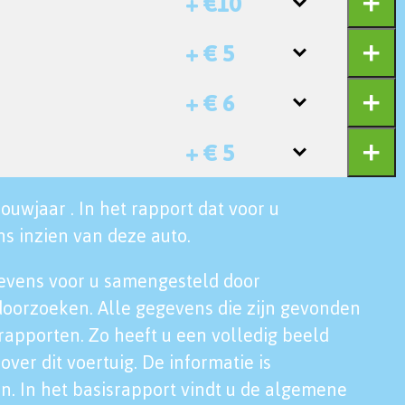
+ €10
+ € 5
+ € 6
+ € 5
ouwjaar . In het rapport dat voor u
s inzien van deze auto.
evens voor u samengesteld door
doorzoeken. Alle gegevens die zijn gevonden
rapporten. Zo heeft u een volledig beeld
over dit voertuig. De informatie is
n. In het basisrapport vindt u de algemene