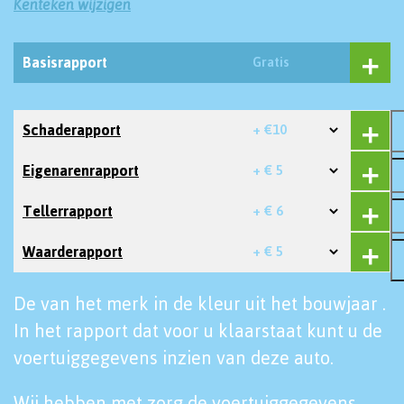
Kenteken wijzigen
Basisrapport
Gratis
Schaderapport
+ €10
Eigenarenrapport
+ € 5
Tellerrapport
+ € 6
Waarderapport
+ € 5
De van het merk in de kleur uit het bouwjaar .
In het rapport dat voor u klaarstaat kunt u de
voertuiggegevens inzien van deze auto.
Wij hebben met zorg de voertuiggegevens