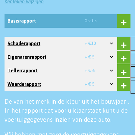
Kenteken wijzigen
Basisrapport
Gratis
Schaderapport
+ €10
Eigenarenrapport
+ € 5
Tellerrapport
+ € 6
Waarderapport
+ € 5
De van het merk in de kleur uit het bouwjaar .
In het rapport dat voor u klaarstaat kunt u de
voertuiggegevens inzien van deze auto.
Wij hebben met zorg de voertuiggegevens