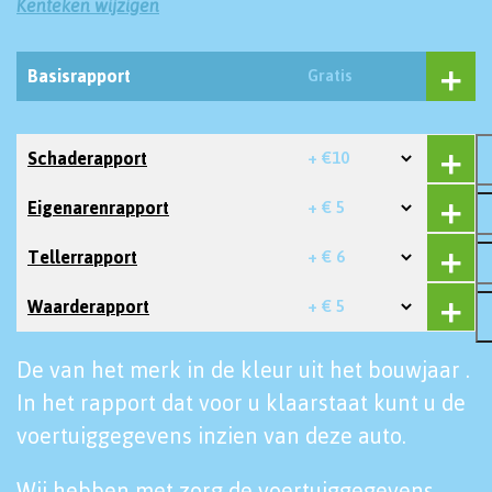
Kenteken wijzigen
Basisrapport
Gratis
Schaderapport
+ €10
Eigenarenrapport
+ € 5
Tellerrapport
+ € 6
Waarderapport
+ € 5
De van het merk in de kleur uit het bouwjaar .
In het rapport dat voor u klaarstaat kunt u de
voertuiggegevens inzien van deze auto.
Wij hebben met zorg de voertuiggegevens