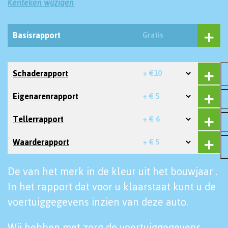
Kenteken wijzigen
Basisrapport
Gratis
Schaderapport
+ €10
Eigenarenrapport
+ € 5
Tellerrapport
+ € 6
Waarderapport
+ € 5
De van het merk in de kleur uit het bouwjaar .
In het rapport dat voor u klaarstaat kunt u de
voertuiggegevens inzien van deze auto.
Wij hebben met zorg de voertuiggegevens