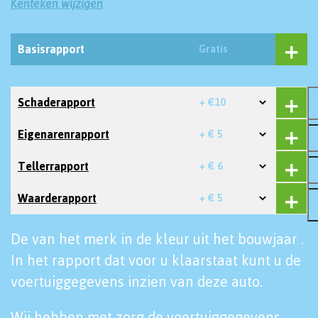
Kenteken wijzigen
Basisrapport
Gratis
Schaderapport
+ €10
Eigenarenrapport
+ € 5
Tellerrapport
+ € 6
Waarderapport
+ € 5
De van het merk in de kleur uit het bouwjaar .
In het rapport dat voor u klaarstaat kunt u de
voertuiggegevens inzien van deze auto.
Wij hebben met zorg de voertuiggegevens