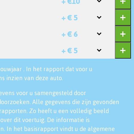
+ €10
+ € 5
+ € 6
+ € 5
ouwjaar . In het rapport dat voor u
s inzien van deze auto.
evens voor u samengesteld door
doorzoeken. Alle gegevens die zijn gevonden
rapporten. Zo heeft u een volledig beeld
over dit voertuig. De informatie is
n. In het basisrapport vindt u de algemene