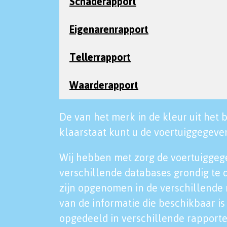
Schaderapport
Eigenarenrapport
Tellerrapport
Waarderapport
De van het merk in de kleur uit het b
klaarstaat kunt u de voertuiggegeven
Wij hebben met zorg de voertuiggeg
verschillende databases grondig te 
zijn opgenomen in de verschillende 
van de informatie die beschikbaar is 
opgedeeld in verschillende rapporte