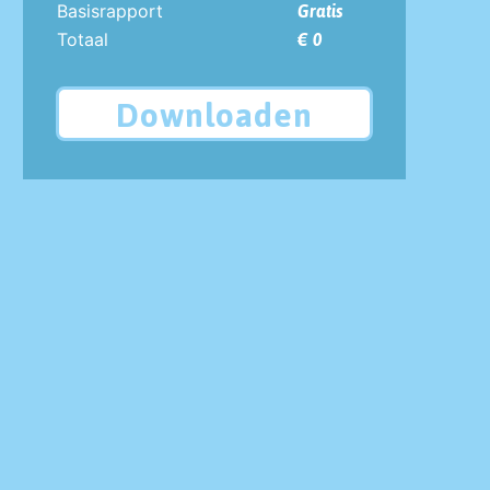
Basisrapport
Gratis
Totaal
€ 0
Downloaden