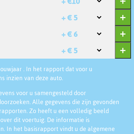
+ €10
+ € 5
+ € 6
+ € 5
ouwjaar . In het rapport dat voor u
s inzien van deze auto.
evens voor u samengesteld door
doorzoeken. Alle gegevens die zijn gevonden
rapporten. Zo heeft u een volledig beeld
over dit voertuig. De informatie is
n. In het basisrapport vindt u de algemene