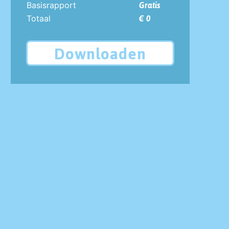
Basisrapport
Gratis
Totaal
€ 0
Downloaden