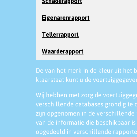
Schaderapport
Eigenarenrapport
Tellerrapport
Waarderapport
De van het merk in de kleur uit het b
klaarstaat kunt u de voertuiggegeven
Wij hebben met zorg de voertuiggeg
verschillende databases grondig te 
zijn opgenomen in de verschillende 
van de informatie die beschikbaar is 
opgedeeld in verschillende rapporte