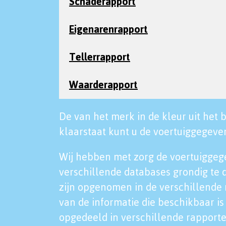
Schaderapport
Eigenarenrapport
Tellerrapport
Waarderapport
De van het merk in de kleur uit het b
klaarstaat kunt u de voertuiggegeven
Wij hebben met zorg de voertuiggeg
verschillende databases grondig te 
zijn opgenomen in de verschillende 
van de informatie die beschikbaar is 
opgedeeld in verschillende rapporte