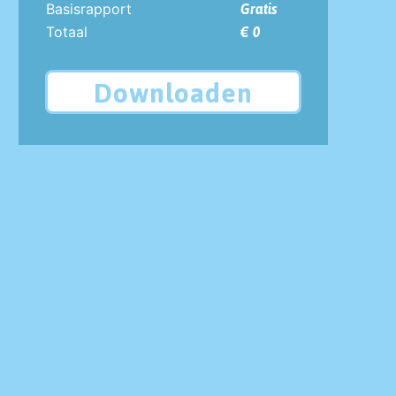
Basisrapport
Gratis
Totaal
€ 0
Downloaden