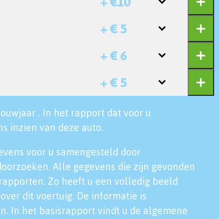
+ €10
+ € 5
+ € 6
+ € 5
ouwjaar . In het rapport dat voor u
s inzien van deze auto.
evens voor u samengesteld door
doorzoeken. Alle gegevens die zijn gevonden
rapporten. Zo heeft u een volledig beeld
over dit voertuig. De informatie is
n. In het basisrapport vindt u de algemene