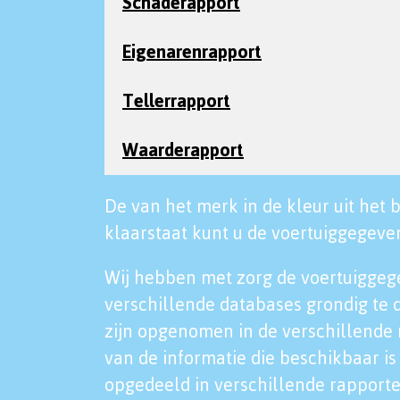
Schaderapport
Eigenarenrapport
Tellerrapport
Waarderapport
De van het merk in de kleur uit het b
klaarstaat kunt u de voertuiggegeven
Wij hebben met zorg de voertuiggeg
verschillende databases grondig te 
zijn opgenomen in de verschillende 
van de informatie die beschikbaar is 
opgedeeld in verschillende rapporte