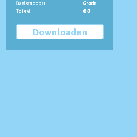
Basisrapport
Gratis
Totaal
€ 0
Downloaden