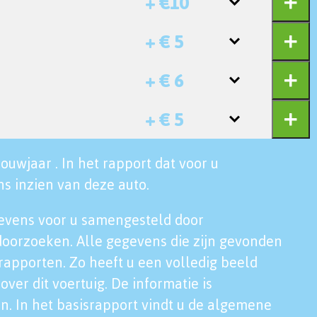
+ €10
+ € 5
+ € 6
+ € 5
ouwjaar . In het rapport dat voor u
s inzien van deze auto.
evens voor u samengesteld door
doorzoeken. Alle gegevens die zijn gevonden
rapporten. Zo heeft u een volledig beeld
over dit voertuig. De informatie is
n. In het basisrapport vindt u de algemene