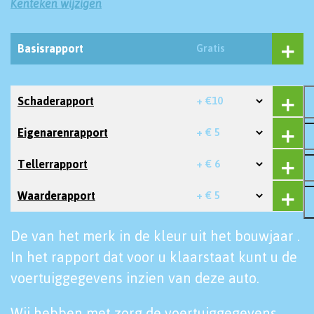
Kenteken wijzigen
Basisrapport
Gratis
Schaderapport
+ €10
Eigenarenrapport
+ € 5
Tellerrapport
+ € 6
Waarderapport
+ € 5
De van het merk in de kleur uit het bouwjaar .
In het rapport dat voor u klaarstaat kunt u de
voertuiggegevens inzien van deze auto.
Wij hebben met zorg de voertuiggegevens