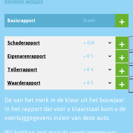
Kenteken wijzigen
Basisrapport
Gratis
Schaderapport
+ €10
Eigenarenrapport
+ € 5
Tellerrapport
+ € 6
Waarderapport
+ € 5
De van het merk in de kleur uit het bouwjaar .
In het rapport dat voor u klaarstaat kunt u de
voertuiggegevens inzien van deze auto.
Wij hebben met zorg de voertuiggegevens