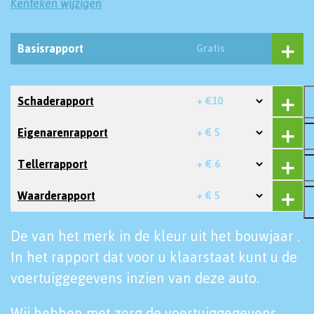
Kenteken wijzigen
Basisrapport
Gratis
Schaderapport
+ €10
Eigenarenrapport
+ € 5
Tellerrapport
+ € 6
Waarderapport
+ € 5
De van het merk in de kleur uit het bouwjaar .
In het rapport dat voor u klaarstaat kunt u de
voertuiggegevens inzien van deze auto.
Wij hebben met zorg de voertuiggegevens