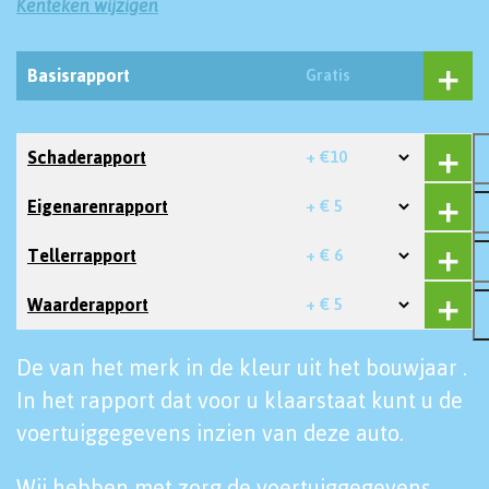
Kenteken wijzigen
Basisrapport
Gratis
Schaderapport
+ €10
Eigenarenrapport
+ € 5
Tellerrapport
+ € 6
Waarderapport
+ € 5
De van het merk in de kleur uit het bouwjaar .
In het rapport dat voor u klaarstaat kunt u de
voertuiggegevens inzien van deze auto.
Wij hebben met zorg de voertuiggegevens