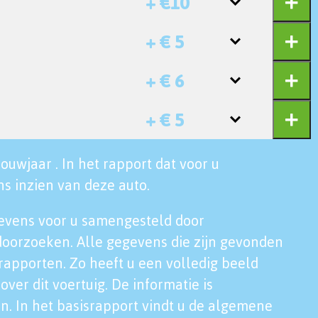
+ €10
+ € 5
+ € 6
+ € 5
ouwjaar . In het rapport dat voor u
s inzien van deze auto.
evens voor u samengesteld door
doorzoeken. Alle gegevens die zijn gevonden
rapporten. Zo heeft u een volledig beeld
over dit voertuig. De informatie is
n. In het basisrapport vindt u de algemene