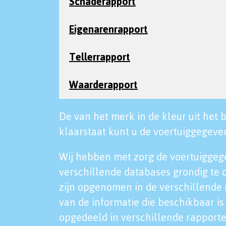
Schaderapport
Eigenarenrapport
Tellerrapport
Waarderapport
De van het merk in de kleur uit het b
klaarstaat kunt u de voertuiggegeven
Wij hebben met zorg de voertuiggeg
verschillende databases grondig te 
zijn opgenomen in de verschillende 
van de informatie die beschikbaar is 
opgedeeld in verschillende rapporte