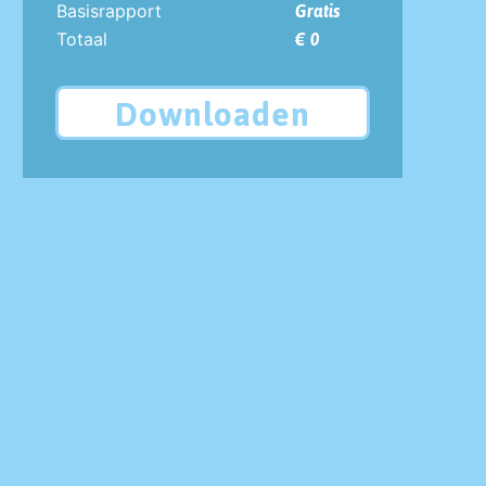
Basisrapport
Gratis
Totaal
€ 0
Downloaden