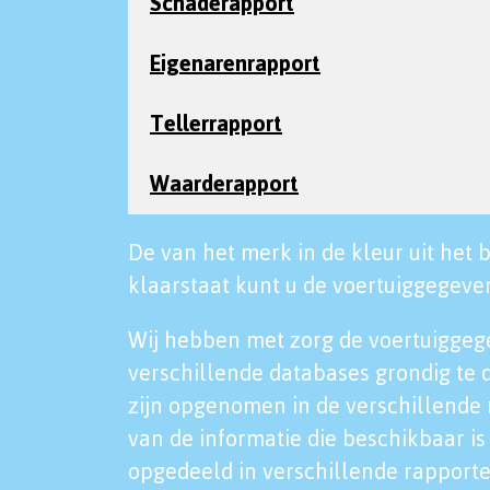
Schaderapport
Eigenarenrapport
Tellerrapport
Waarderapport
De van het merk in de kleur uit het b
klaarstaat kunt u de voertuiggegeven
Wij hebben met zorg de voertuiggeg
verschillende databases grondig te 
zijn opgenomen in de verschillende 
van de informatie die beschikbaar is 
opgedeeld in verschillende rapporte