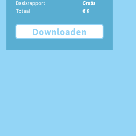
Basisrapport
Gratis
Totaal
€ 0
Downloaden