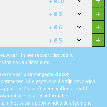
+ €10
+ € 5
+ € 6
+ € 5
ouwjaar . In het rapport dat voor u
s inzien van deze auto.
evens voor u samengesteld door
doorzoeken. Alle gegevens die zijn gevonden
rapporten. Zo heeft u een volledig beeld
over dit voertuig. De informatie is
n. In het basisrapport vindt u de algemene