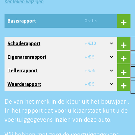
Kenteken wijzigen
Basisrapport
Gratis
Schaderapport
+ €10
Eigenarenrapport
+ € 5
Tellerrapport
+ € 6
Waarderapport
+ € 5
De van het merk in de kleur uit het bouwjaar .
In het rapport dat voor u klaarstaat kunt u de
voertuiggegevens inzien van deze auto.
Wij hebben met zorg de voertuiggegevens