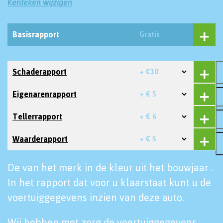
Kenteken wijzigen
Basisrapport
Gratis
Schaderapport
+ €10
Eigenarenrapport
+ € 5
Tellerrapport
+ € 6
Waarderapport
+ € 5
De van het merk in de kleur uit het bouwjaar .
In het rapport dat voor u klaarstaat kunt u de
voertuiggegevens inzien van deze auto.
Wij hebben met zorg de voertuiggegevens