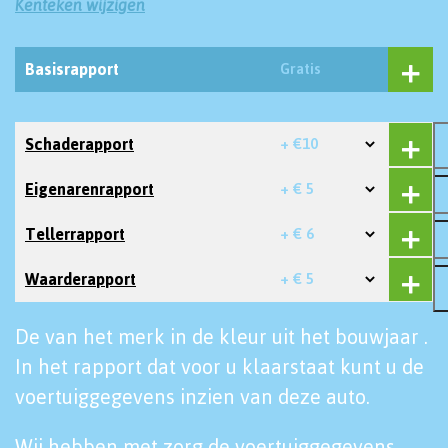
Kenteken wijzigen
Basisrapport
Gratis
Schaderapport
+ €10
Eigenarenrapport
+ € 5
Tellerrapport
+ € 6
Waarderapport
+ € 5
De van het merk in de kleur uit het bouwjaar .
In het rapport dat voor u klaarstaat kunt u de
voertuiggegevens inzien van deze auto.
Wij hebben met zorg de voertuiggegevens