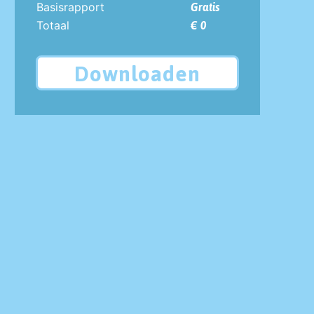
Basisrapport
Gratis
Totaal
€ 0
Downloaden