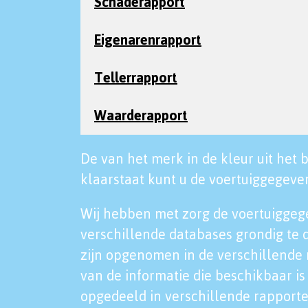
Schaderapport
Eigenarenrapport
Tellerrapport
Waarderapport
De van het merk in de kleur uit het b
klaarstaat kunt u de voertuiggegeven
Wij hebben met zorg de voertuiggeg
verschillende databases grondig te 
zijn opgenomen in de verschillende 
van de informatie die beschikbaar is 
opgedeeld in verschillende rapporte