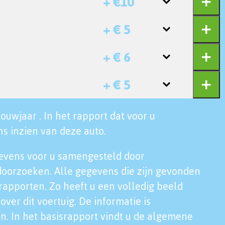
+ €10
+ € 5
+ € 6
+ € 5
ouwjaar . In het rapport dat voor u
s inzien van deze auto.
evens voor u samengesteld door
doorzoeken. Alle gegevens die zijn gevonden
rapporten. Zo heeft u een volledig beeld
over dit voertuig. De informatie is
n. In het basisrapport vindt u de algemene