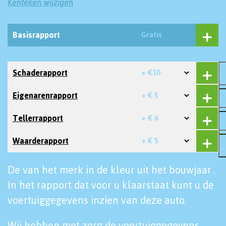
Kenteken wijzigen
Basisrapport
Gratis
Schaderapport
+ €10
Eigenarenrapport
+ € 5
Tellerrapport
+ € 6
Waarderapport
+ € 5
De van het merk in de kleur uit het bouwjaar .
In het rapport dat voor u klaarstaat kunt u de
voertuiggegevens inzien van deze auto.
Wij hebben met zorg de voertuiggegevens