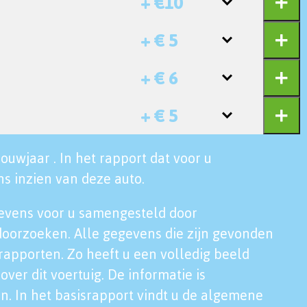
+ €10
+ € 5
+ € 6
+ € 5
ouwjaar . In het rapport dat voor u
s inzien van deze auto.
evens voor u samengesteld door
doorzoeken. Alle gegevens die zijn gevonden
rapporten. Zo heeft u een volledig beeld
over dit voertuig. De informatie is
n. In het basisrapport vindt u de algemene