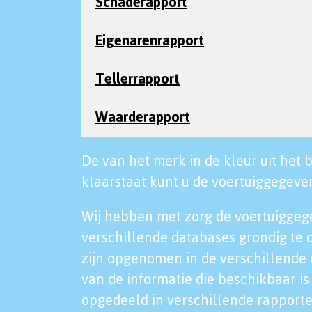
Schaderapport
Eigenarenrapport
Tellerrapport
Waarderapport
De van het merk in de kleur uit het b
klaarstaat kunt u de voertuiggegeven
Wij hebben met zorg de voertuiggeg
verschillende databases grondig te 
zijn opgenomen in de verschillende 
van de informatie die beschikbaar is 
opgedeeld in verschillende rapporte