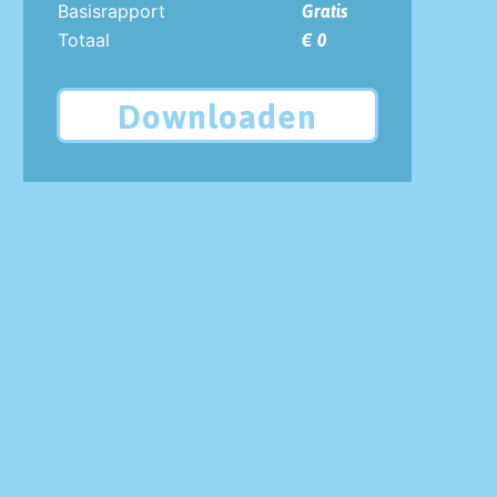
Basisrapport
Gratis
Totaal
€ 0
Downloaden