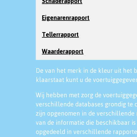
Schaderapport
Eigenarenrapport
Tellerrapport
Waarderapport
De van het merk in de kleur uit het b
klaarstaat kunt u de voertuiggegeven
Wij hebben met zorg de voertuiggeg
verschillende databases grondig te 
zijn opgenomen in de verschillende 
van de informatie die beschikbaar is 
opgedeeld in verschillende rapporte