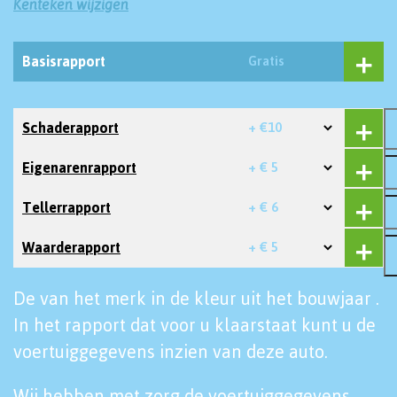
Kenteken wijzigen
Basisrapport
Gratis
Schaderapport
+ €10
Eigenarenrapport
+ € 5
Tellerrapport
+ € 6
Waarderapport
+ € 5
De van het merk in de kleur uit het bouwjaar .
In het rapport dat voor u klaarstaat kunt u de
voertuiggegevens inzien van deze auto.
Wij hebben met zorg de voertuiggegevens