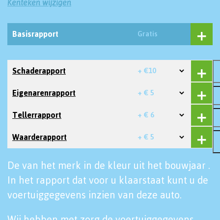
Kenteken wijzigen
Basisrapport
Gratis
Schaderapport
+ €10
Eigenarenrapport
+ € 5
Tellerrapport
+ € 6
Waarderapport
+ € 5
De van het merk in de kleur uit het bouwjaar .
In het rapport dat voor u klaarstaat kunt u de
voertuiggegevens inzien van deze auto.
Wij hebben met zorg de voertuiggegevens