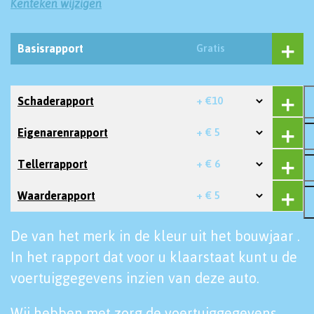
Kenteken wijzigen
Basisrapport
Gratis
Schaderapport
+ €10
Eigenarenrapport
+ € 5
Tellerrapport
+ € 6
Waarderapport
+ € 5
De van het merk in de kleur uit het bouwjaar .
In het rapport dat voor u klaarstaat kunt u de
voertuiggegevens inzien van deze auto.
Wij hebben met zorg de voertuiggegevens