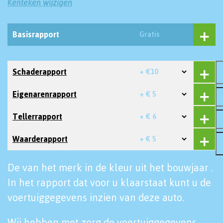
Kenteken wijzigen
Basisrapport
Gratis
Schaderapport
+ €10
Eigenarenrapport
+ € 5
Tellerrapport
+ € 6
Waarderapport
+ € 5
De van het merk in de kleur uit het bouwjaar .
In het rapport dat voor u klaarstaat kunt u de
voertuiggegevens inzien van deze auto.
Wij hebben met zorg de voertuiggegevens