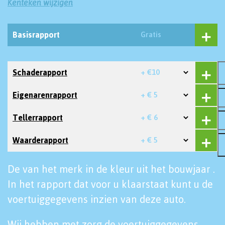
Kenteken wijzigen
Basisrapport
Gratis
Schaderapport
+ €10
Eigenarenrapport
+ € 5
Tellerrapport
+ € 6
Waarderapport
+ € 5
De van het merk in de kleur uit het bouwjaar .
In het rapport dat voor u klaarstaat kunt u de
voertuiggegevens inzien van deze auto.
Wij hebben met zorg de voertuiggegevens