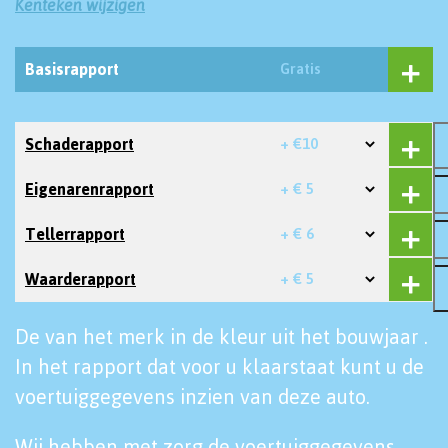
Kenteken wijzigen
Basisrapport
Gratis
Schaderapport
+ €10
Eigenarenrapport
+ € 5
Tellerrapport
+ € 6
Waarderapport
+ € 5
De van het merk in de kleur uit het bouwjaar .
In het rapport dat voor u klaarstaat kunt u de
voertuiggegevens inzien van deze auto.
Wij hebben met zorg de voertuiggegevens