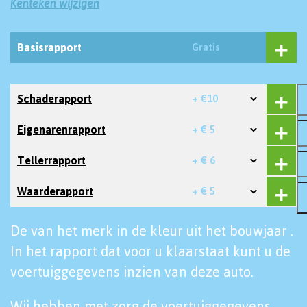
Kenteken wijzigen
Basisrapport
Gratis
Schaderapport
+ €10
Eigenarenrapport
+ € 5
Tellerrapport
+ € 6
Waarderapport
+ € 5
De van het merk in de kleur uit het bouwjaar .
In het rapport dat voor u klaarstaat kunt u de
voertuiggegevens inzien van deze auto.
Wij hebben met zorg de voertuiggegevens